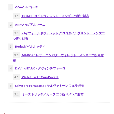
1
COACH / コーチ
1.1
COACH コインウォレット メンズ二つ折り財布
2
ARMANI / アルマーニ
2.1
バイフォールドウォレット クロコダイルプリント メンズ二
つ折り財布
3
Berluti / ベルルッティ
3.1
MAKORE レザー コンパクトウォレット メンズ二つ折り財
布
4
Da Vinci FARO / ダヴィンチファーロ
4.1
Wallet with Coin Pocket
5
Salvatore Ferragamo / サルヴァトーレ フェラガモ
5.1
オーストリッチ／カーフ 二つ折りメンズ財布