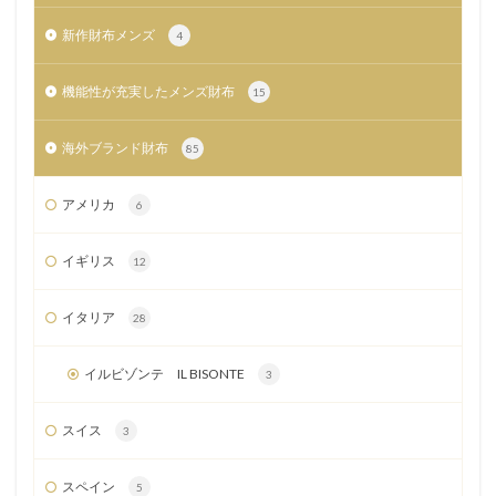
新作財布メンズ
4
機能性が充実したメンズ財布
15
海外ブランド財布
85
アメリカ
6
イギリス
12
イタリア
28
イルビゾンテ IL BISONTE
3
スイス
3
スペイン
5