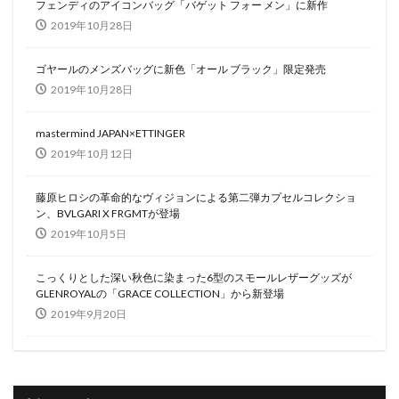
フェンディのアイコンバッグ「バゲット フォー メン」に新作
2019年10月28日
ゴヤールのメンズバッグに新色「オール ブラック」限定発売
2019年10月28日
mastermind JAPAN×ETTINGER
2019年10月12日
藤原ヒロシの革命的なヴィジョンによる第二弾カプセルコレクショ
ン、BVLGARI X FRGMTが登場
2019年10月5日
こっくりとした深い秋色に染まった6型のスモールレザーグッズが
GLENROYALの「GRACE COLLECTION」から新登場
2019年9月20日