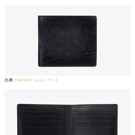
出典：
berluti(ベルルッティ)