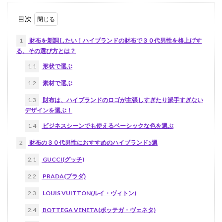
目次
1
財布を新調したい！ハイブランドの財布で３０代男性を格上げす
る、その選び方とは？
1.1
形状で選ぶ
1.2
素材で選ぶ
1.3
財布は、ハイブランドのロゴが主張しすぎたり派手すぎない
デザインを選ぶ！
1.4
ビジネスシーンでも使えるベーシックな色を選ぶ
2
財布の３０代男性におすすめのハイブランド5選
2.1
GUCCI(グッチ)
2.2
PRADA(プラダ)
2.3
LOUIS VUITTON(ルイ・ヴィトン)
2.4
BOTTEGA VENETA(ボッテガ・ヴェネタ)