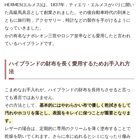
HERMES(エルメス)は、1837年，ティエリ・エルメスがパリに開い
た高級馬具店として創業されました。その後自動車時代の到来と
ともに旅行鞄，アクセサリー，時計などの製作を手がけるように
なっていきました。
かの有名なナポレオン三世やロシア皇帝なども愛用したと言われ
ているハイブランドです。
ハイブランドの財布を長く愛用するためお手入れ方
法
こまめなお手入れが、ハイブランドの財布を長持ちさせると言っ
ても過言ではありません。
その方法として、
基本的にはやわらかい布で優しく乾拭きをして
汚れやホコリを落とし、表面をキレイに保つことが重要となりま
す。
レザーの場合は、定期的に専用のクリームを薄く塗布することで
乾燥を防いでくれます。さらに水にぬれるとシミになったり傷み