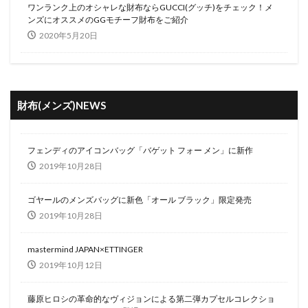
ワンランク上のオシャレな財布ならGUCCI(グッチ)をチェック！メ
ンズにオススメのGGモチーフ財布をご紹介
2020年5月20日
財布(メンズ)NEWS
フェンディのアイコンバッグ「バゲット フォー メン」に新作
2019年10月28日
ゴヤールのメンズバッグに新色「オール ブラック」限定発売
2019年10月28日
mastermind JAPAN×ETTINGER
2019年10月12日
藤原ヒロシの革命的なヴィジョンによる第二弾カプセルコレクショ