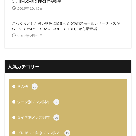
ン、BVLGARI X FRGMTが登場
2019年10月5日
こっくりとした深い秋色に染まった6型のスモールレザーグッズが
GLENROYALの「GRACE COLLECTION」から新登場
2019年9月20日
人気カテゴリー
その他
37
シーン別メンズ財布
8
タイプ別メンズ財布
56
プレゼント向きメンズ財布
12