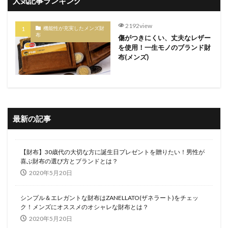
人気記事ランキング
2192view
機能性が充実したメンズ財
布
傷がつきにくい、丈夫なレザー
を使用！一生モノのブランド財
布(メンズ)
最新の記事
【財布】30歳代の大切な方に誕生日プレゼントを贈りたい！男性が
喜ぶ財布の選び方とブランドとは？
2020年5月20日
シンプル＆エレガントな財布はZANELLATO(ザネラート)をチェッ
ク！メンズにオススメのオシャレな財布とは？
2020年5月20日