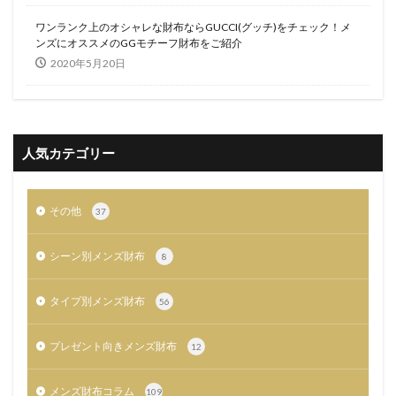
ワンランク上のオシャレな財布ならGUCCI(グッチ)をチェック！メ
ンズにオススメのGGモチーフ財布をご紹介
2020年5月20日
人気カテゴリー
その他
37
シーン別メンズ財布
8
タイプ別メンズ財布
56
プレゼント向きメンズ財布
12
メンズ財布コラム
109