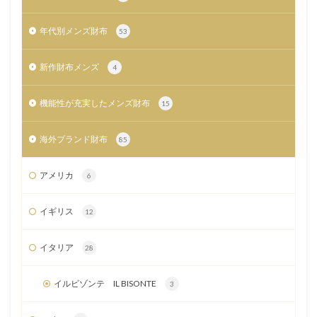
年代別メンズ財布
53
新作財布メンズ
4
機能性が充実したメンズ財布
15
海外ブランド財布
85
アメリカ
6
イギリス
12
イタリア
28
イルビゾンテ IL BISONTE
3