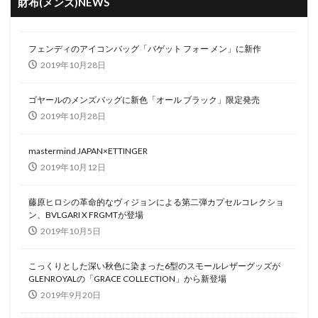
財布(メンズ)NEWS
フェンディのアイコンバッグ「バゲット フォー メン」に新作
2019年10月28日
ゴヤールのメンズバッグに新色「オール ブラック」限定発売
2019年10月28日
mastermind JAPAN×ETTINGER
2019年10月12日
藤原ヒロシの革命的なヴィジョンによる第二弾カプセルコレクショ
ン、BVLGARI X FRGMTが登場
2019年10月5日
こっくりとした深い秋色に染まった6型のスモールレザーグッズが
GLENROYALの「GRACE COLLECTION」から新登場
2019年9月20日