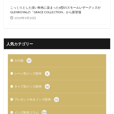
こっくりとした深い秋色に染まった6型のスモールレザーグッズが
GLENROYALの「GRACE COLLECTION」から新登場
2019年9月20日
人気カテゴリー
その他
37
シーン別メンズ財布
8
タイプ別メンズ財布
56
プレゼント向きメンズ財布
12
メンズ財布コラム
109