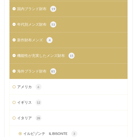
国内ブランド財布
19
年代別メンズ財布
53
新作財布メンズ
4
機能性が充実したメンズ財布
15
海外ブランド財布
85
アメリカ
6
イギリス
12
イタリア
28
イルビゾンテ IL BISONTE
3