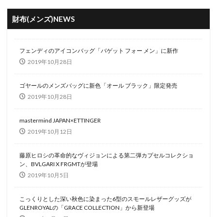
財布(メンズ)NEWS
フェンディのアイコンバッグ「バゲット フォー メン」に新作
2019年10月28日
ゴヤールのメンズバッグに新色「オール ブラック」限定発売
2019年10月28日
mastermind JAPAN×ETTINGER
2019年10月12日
藤原ヒロシの革命的なヴィジョンによる第二弾カプセルコレクショ
ン、BVLGARI X FRGMTが登場
2019年10月5日
こっくりとした深い秋色に染まった6型のスモールレザーグッズが
GLENROYALの「GRACE COLLECTION」から新登場