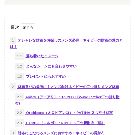
目次
1
オシャレな財布をお探しのメンズ必見！ネイビーの財布の魅力と
は？
1.1
落ち着いたイメージ
1.2
どんなシーンにも合わせやすい
1.3
プレゼントにもおすすめ
2
財布選びの参考に！メンズ向けネイビーの二つ折りメンズ財布
2.1
aniary（アニアリ）・16-20000(Wave Leather二つ折り財
布)
2.2
Orobianco（オロビアンコ）・PATINA ２つ折り財布
2.3
CORBO（コルボ）・RIPPLES 二ツ折財布（縦）
3
財布にこだわるメンズにおすすめ！ネイビーの長財布